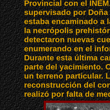
Provincial con el INEM
supervisado por Doña
estaba encaminado a l
la necrópolis prehistó
detectaron nuevas cuev
enumerando en el inform
Durante esta última c
parte del yacimiento. 
un terreno particular.
reconstrucción del con
realizó por falta de me