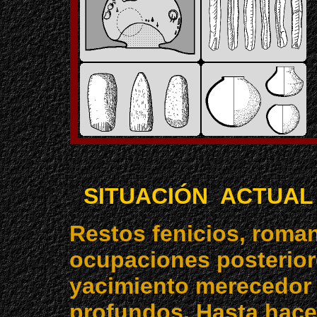
SITUACIÓN ACTUAL
Restos fenicios, roma
ocupaciones posterior
yacimiento merecedor 
profundos. Hasta hace