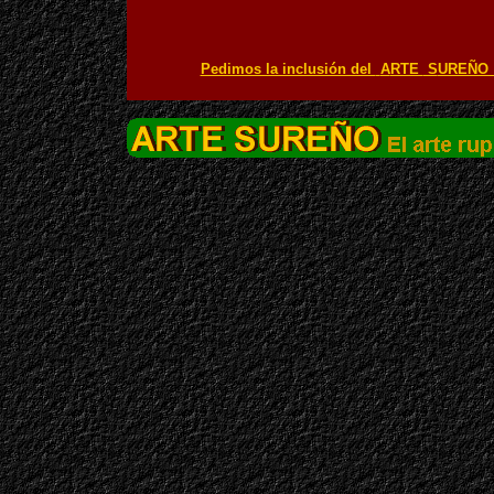
Pedimos la inclusión del
A
RTE
S
UREÑO 