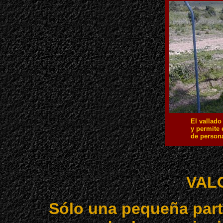
El vallado
y permite 
de person
VAL
Sólo una pequeña part