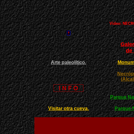
Vídeo: NEC
Gale
de 
Arte paleolítico.
Monume
Necróp
(Alca
Parque Nat
Visitar otra cueva.
Parque N