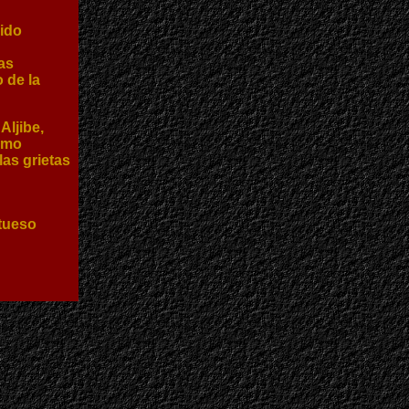
ido
n
as
 de la
Aljibe,
omo
las grietas
ntueso