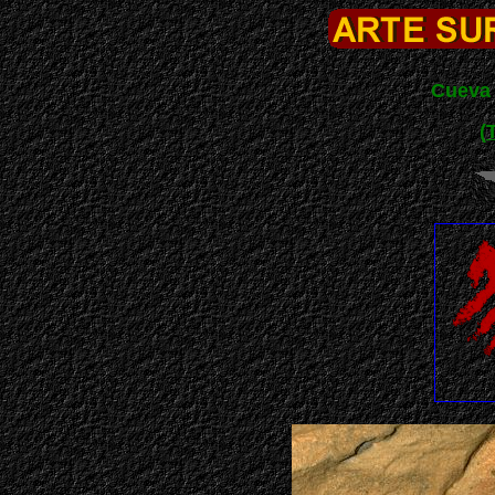
Cueva 
(
T