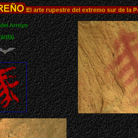
del Arroyo
arifa
)