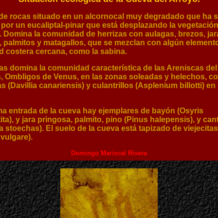
de rocas situado en un alcornocal muy degradado que ha s
 por un eucaliptal-pinar que está desplazando la vegetació
. Domina la comunidad de herrizas con aulagas, brezos, jar
, palmitos y matagallos, que se mezclan con algún elemento
 costera cercana, como la sabina.
as domina la comunidad característica de las Areniscas del 
, Ombligos de Venus, en las zonas soleadas y helechos, c
s (Davillia canariensis) y culantrillos (Asplenium billotti) en 
ma entrada de la cueva hay ejemplares de bayón (Osyris
ita), y jara pringosa, palmito, pino (Pinus halepensis), y ca
 stoechas). El suelo de la cueva está tapizado de viejecitas
vulgare).
Domingo Mariscal Rivera