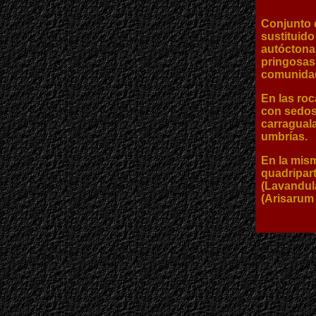
Conjunto 
sustituido
autóctona
pringosas
comunidad
En las roc
con sedos
carraguala
umbrías.
En la mis
quadripart
(Lavandula
(Arisarum 