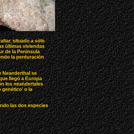
ltar, situado a sólo
s últimas viviendas
ur de la Península
iendo la perduración
e Neanderthal se
que llegó a Europa
ón los neandertales
 genético' o la
ando las dos especies