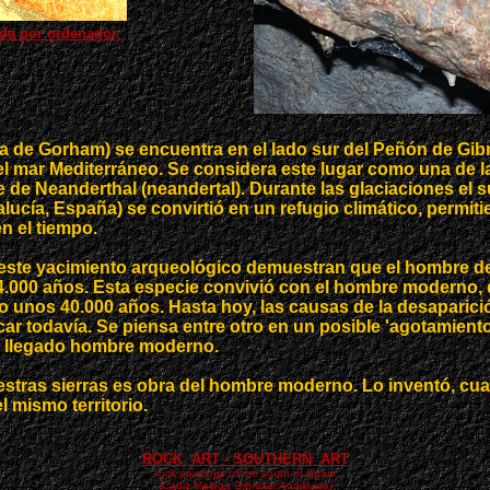
da por ordenador.
de Gorham) se encuentra en el lado sur del Peñón de Gibra
 mar Mediterráneo. Se considera este lugar como una de la
de Neanderthal (neandertal). Durante las glaciaciones el s
dalucía, España) se convirtió en un refugio climático, permit
n el tiempo.
este yacimiento arqueológico demuestran que el hombre d
4.000 años. Esta especie convivió con el hombre moderno, 
lo unos 40.000 años. Hasta hoy, las causas de la desaparici
ar todavía. Se piensa entre otro en un posible 'agotamiento
én llegado hombre moderno.
uestras sierras es obra del hombre moderno. Lo inventó, cu
l mismo territorio.
ROCK ART - SOUTHERN ART
rock paintings of the south of Spain
(Cadiz Malaga Gibraltar Andalusia)