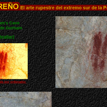
am's Cave
 de Gorham
braltar
)
da por ordenador.