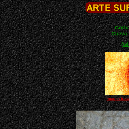
Gorh
Cueva
(
Gi
Imagen trata