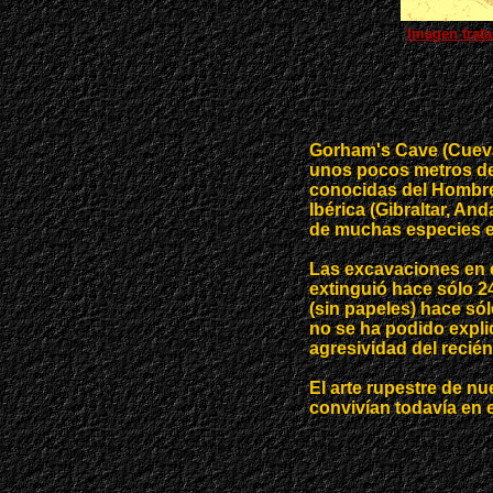
Imagen trata
Gorham's Cave (Cueva 
unos pocos metros del
conocidas del Hombre 
Ibérica (Gibraltar, An
de muchas especies e
Las excavaciones en 
extinguió hace sólo 2
(sin papeles) hace só
no se ha podido explic
agresividad del reci
El arte rupestre de n
convivían todavía en e