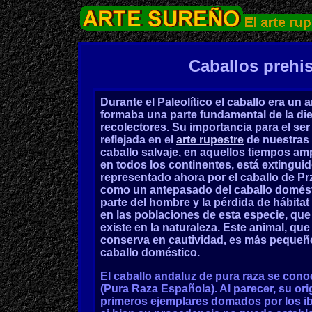
Caballos prehis
Durante el Paleolítico el caballo era un
formaba una parte fundamental de la die
recolectores. Su importancia para el s
reflejada en el
arte rupestre
de nuestras 
caballo salvaje, en aquellos tiempos am
en todos los continentes, está extinguid
representado ahora por el caballo de P
como un antepasado del caballo domésti
parte del hombre y la pérdida de hábita
en las poblaciones de esta especie, que 
existe en la naturaleza. Este animal, qu
conserva en cautividad, es más pequeño
caballo doméstico.
El caballo andaluz de pura raza se co
(Pura Raza Española). Al parecer, su or
primeros ejemplares domados por los ib